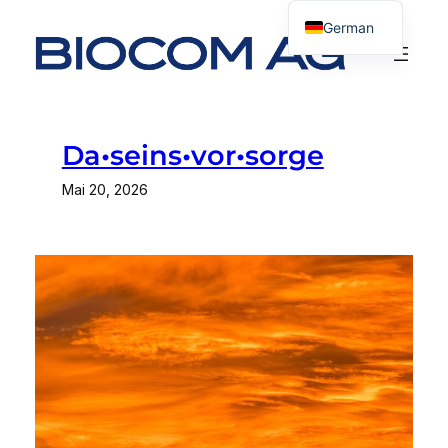
Zum
German
Inhalt
English
springen
Da•seins•vor•sorge
Mai 20, 2026